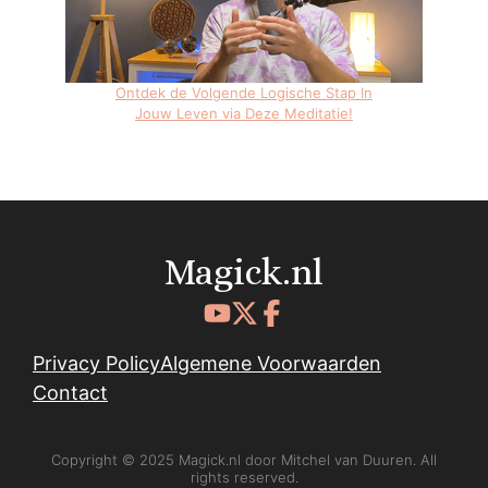
Ontdek de Volgende Logische Stap In
Jouw Leven via Deze Meditatie!
Magick.nl
Privacy Policy
Algemene Voorwaarden
Contact
Copyright © 2025 Magick.nl door Mitchel van Duuren. All
rights reserved.