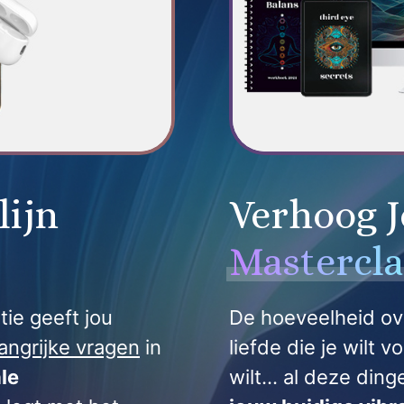
lijn
Verhoog J
Mastercla
tie geeft jou
De hoeveelheid ove
angrijke vragen
in
liefde die je wilt 
ale
wilt… al deze din