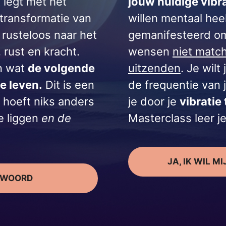
 legt met het
jouw huidige vibra
 transformatie van
willen mentaal heel
 rusteloos naar het
gemanifesteerd o
, rust en kracht.
wensen
niet match
en wat
de volgende
uitzenden
. Je wil
je leven.
Dit is een
de frequentie van
 hoeft niks anders
je door je
vibratie
e liggen
en de
Masterclass leer je
JA, IK WIL M
NTWOORD