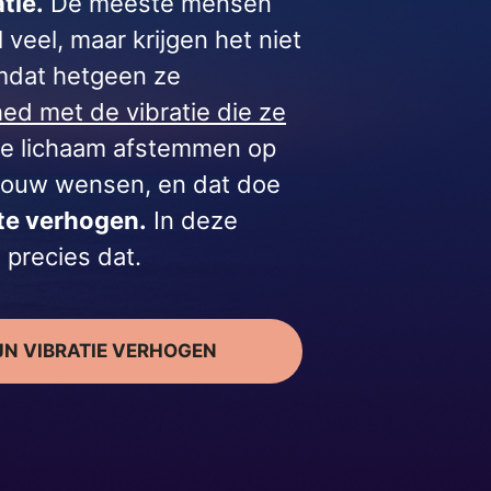
tie.
De meeste mensen
 veel, maar krijgen het niet
mdat hetgeen ze
ed met de vibratie die ze
t je lichaam afstemmen op
 jouw wensen, en dat doe
 te verhogen.
In deze
 precies dat.
IJN VIBRATIE VERHOGEN