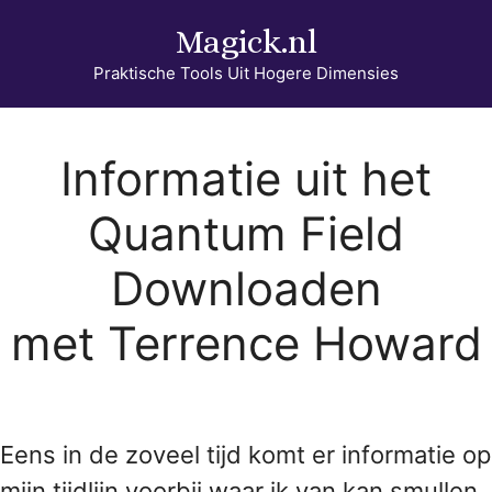
Ga
Magick.nl
naar
de
Praktische Tools Uit Hogere Dimensies
inhoud
Informatie uit het
Quantum Field
Downloaden
met Terrence Howard
Eens in de zoveel tijd komt er informatie op
mijn tijdlijn voorbij waar ik van kan smullen,