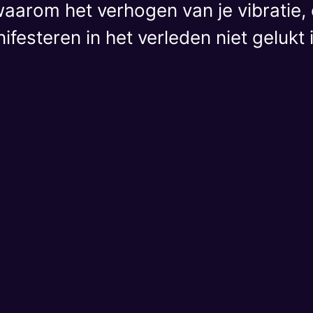
waarom het verhogen van je vibratie,
ifesteren in het verleden niet gelukt 