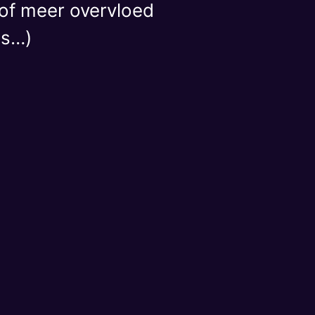
 of meer overvloed
is…)