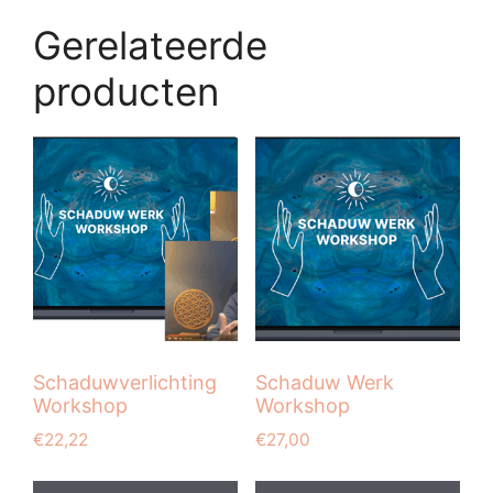
Gerelateerde
producten
Schaduwverlichting
Schaduw Werk
Workshop
Workshop
€
22,22
€
27,00