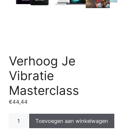
Verhoog Je
Vibratie
Masterclass
€
44,44
Verhoog
Toevoegen aan winkelwagen
Je