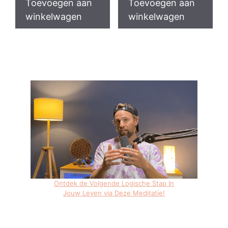
Toevoegen aan
Toevoegen aan
winkelwagen
winkelwagen
Ontdek de Volgende Logische Stap In
Jouw Leven via Deze Meditatie!